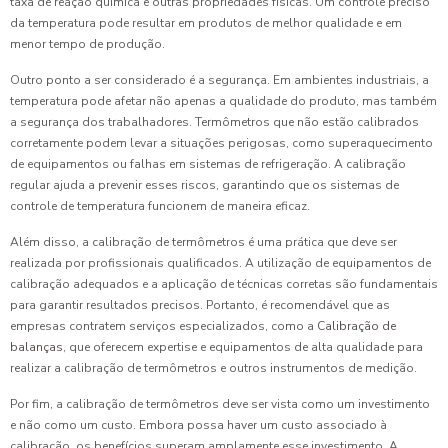
taxa de reação química e outras propriedades físicas. Um controle preciso
da temperatura pode resultar em produtos de melhor qualidade e em
menor tempo de produção.
Outro ponto a ser considerado é a segurança. Em ambientes industriais, a
temperatura pode afetar não apenas a qualidade do produto, mas também
a segurança dos trabalhadores. Termômetros que não estão calibrados
corretamente podem levar a situações perigosas, como superaquecimento
de equipamentos ou falhas em sistemas de refrigeração. A calibração
regular ajuda a prevenir esses riscos, garantindo que os sistemas de
controle de temperatura funcionem de maneira eficaz.
Além disso, a calibração de termômetros é uma prática que deve ser
realizada por profissionais qualificados. A utilização de equipamentos de
calibração adequados e a aplicação de técnicas corretas são fundamentais
para garantir resultados precisos. Portanto, é recomendável que as
empresas contratem serviços especializados, como a
Calibração de
balanças
, que oferecem expertise e equipamentos de alta qualidade para
realizar a calibração de termômetros e outros instrumentos de medição.
Por fim, a calibração de termômetros deve ser vista como um investimento
e não como um custo. Embora possa haver um custo associado à
calibração, os benefícios superam amplamente esse investimento. A