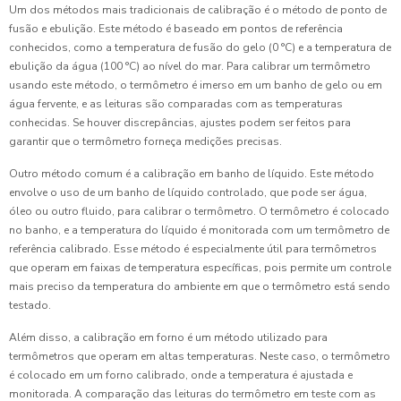
Um dos métodos mais tradicionais de calibração é o método de ponto de
fusão e ebulição. Este método é baseado em pontos de referência
conhecidos, como a temperatura de fusão do gelo (0 °C) e a temperatura de
ebulição da água (100 °C) ao nível do mar. Para calibrar um termômetro
usando este método, o termômetro é imerso em um banho de gelo ou em
água fervente, e as leituras são comparadas com as temperaturas
conhecidas. Se houver discrepâncias, ajustes podem ser feitos para
garantir que o termômetro forneça medições precisas.
Outro método comum é a calibração em banho de líquido. Este método
envolve o uso de um banho de líquido controlado, que pode ser água,
óleo ou outro fluido, para calibrar o termômetro. O termômetro é colocado
no banho, e a temperatura do líquido é monitorada com um termômetro de
referência calibrado. Esse método é especialmente útil para termômetros
que operam em faixas de temperatura específicas, pois permite um controle
mais preciso da temperatura do ambiente em que o termômetro está sendo
testado.
Além disso, a calibração em forno é um método utilizado para
termômetros que operam em altas temperaturas. Neste caso, o termômetro
é colocado em um forno calibrado, onde a temperatura é ajustada e
monitorada. A comparação das leituras do termômetro em teste com as