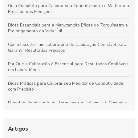
Guia Completo para Calibrar seu Condutivímetro e Melhorar a
Precisão das Medições
Dicas Essenciais para a Manutenção Eficaz do Torquímetro e
Prolongamento da Vida Útil
Como Escolher um Laboratório de Calibração Confiável para
Garantir Resultados Precisos
Por Que a Calibração é Essencial para Resultados Confiáveis
em Laboratórios
Dicas Práticas para Calibrar seu Medidor de Condutividade
com Precisão
Manutenção Eficiente de Torquímetros: Técnicas e Cuidados
para Preservar Precisão e Vida Útil
Calibração de Instrumentos de Medição: Garantia de
Resultados Precisos e Confiáveis
Artigos