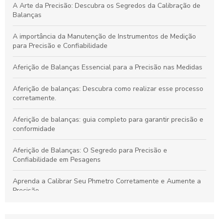
Calibração de Balanças: Garantindo Precisão e Eficiência para
A Arte da Precisão: Descubra os Segredos da Calibração de
Empresas
Balanças
Calibração de Equipamentos: Garantindo Precisão e
A importância da Manutenção de Instrumentos de Medição
Confiabilidade em Suas Operações
para Precisão e Confiabilidade
Aferição de Balanças Essencial para a Precisão nas Medidas
Aferição de balanças: Descubra como realizar esse processo
corretamente.
Aferição de balanças: guia completo para garantir precisão e
conformidade
Aferição de Balanças: O Segredo para Precisão e
Confiabilidade em Pesagens
Aprenda a Calibrar Seu Phmetro Corretamente e Aumente a
Precisão
Aumente a Precisão: O Guia Definitivo para Calibração de