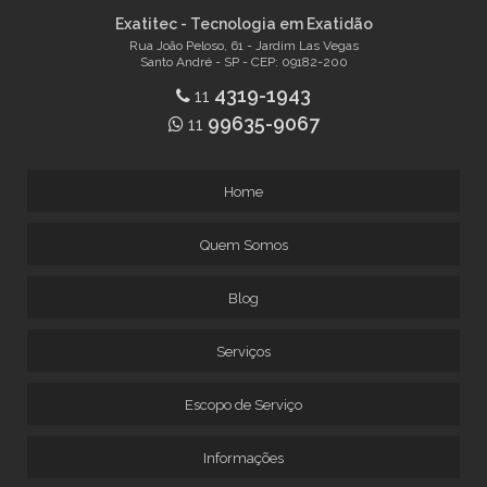
CALIBRAÇÃO DE PRENSAS
Exatitec - Tecnologia em Exatidão
Rua João Peloso, 61 - Jardim Las Vegas
CALIBRAÇÃO DE SENSOR DE TEMPERATURA
Santo André - SP - CEP: 09182-200
CALIBRAÇÃO DE TERROMETRO
4319-1943
11
CALIBRAÇÃO DE TORQUIMETRO
99635-9067
11
CALIBRAÇÃO DE VIDRARIAS
CALIBRAÇÃO DE VIDRARIAS DE LABORATORIO
Home
CALIBRAÇÃO DE VIDRARIAS VOLUMÉTRICAS
CALIBRAÇÃO ESPECTROFOTÔMETRO UV VIS
Quem Somos
COMPRAR TERMO HIGRÔMETRO CALIBRADO
Blog
CONSERTO DE TORQUÍMETRO
EMPRESAS DE MANUTENÇÃO DE BALANÇAS
Serviços
ESPECTROFOTÔMETRO CALIBRAÇÃO
MANUTENÇÃO DE BALANÇAS
Escopo de Serviço
MANUTENÇÃO DE BALANÇAS BH
Informações
MANUTENÇÃO DE BALANÇAS INDUSTRIAIS