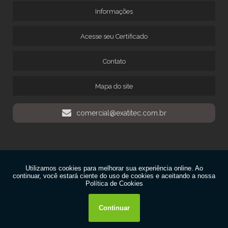
Informações
MANUTENÇÃO DE DETECTOR DE GASES
MANUTENÇÃO DE INSTRUMENTOS DE MEDIÇÃO
Acesse seu Certificado
MANUTENÇÃO DE MICROPIPETAS
MANUTENÇÃO DE TORQUÍMETRO
Contato
TERMO HIGRÔMETRO COM CERTIFICADO
TERMO HIGRÔMETRO DIGITAL CALIBRADO
Mapa do site
TERMOHIGROMETRO CALIBRADO
comercial@exatitec.com.br
TERMOHIGROMETRO CALIBRADO CERTIFICADO
TERMOMETRO DIGITAL INFRAVERMELHO CALIBRADO
TERMOMETRO DIGITAL INFRAVERMELHO COM CERTIFICADO DE
CALIBRAÇÃO
Copyright © Exatitec. (Lei 9610 de 19/02/1998)
VENDA DE BALANÇAS
W3C
VENDA DE TERMOHIGROMETRO
W3C
CALIBRAÇÃO DE VALVULA DE SEGURANÇA
CALIBRAÇÃO EM VALVULA DE SEGURANÇA
CALIBRAÇÃO DE VALVULA DE ALIVIO