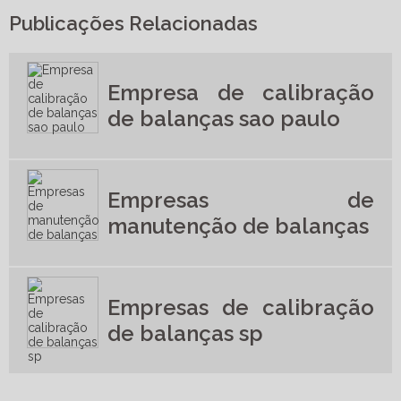
CALIBRAÇÃO DE TERMOMETRO
Publicações Relacionadas
CALIBRAÇÃO DE TERMOMETRO INFRAVERMELHO
CALIBRAÇÃO DE TERMOMETRO INFRAVERMELHO SP
Empresa de calibração
CALIBRAÇÃO DE TERMOMETRO SP
de balanças sao paulo
CALIBRAÇÃO DE TURBIDIMETRO
CALIBRAÇÃO DE VISCOSIMETRO
CALIBRAÇÃO DETECTOR 4 GASES
Empresas de
CALIBRAÇÃO E MANUTENÇÃO DE INSTRUMENTOS DE MEDIÇÃO
manutenção de balanças
CALIBRAÇÃO ESTUFA
CALIBRAR BALANÇA ANALÍTICA
CALIBRAR MEDIDOR DE VAZÃO
EMPRESA DE CALIBRAÇÃO DE BALANÇAS SAO PAULO
Empresas de calibração
EMPRESA DE CALIBRAÇÃO DE INSTRUMENTOS
de balanças sp
EMPRESA DE CALIBRAÇÃO DE INSTRUMENTOS DE MEDIÇÃO
EMPRESA DE CALIBRAÇÃO DE INSTRUMENTOS SP