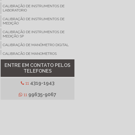
CALIBRAÇÃO DE INSTRUMENTOS DE
LABORATORIO
CALIBRAÇÃO DE INSTRUMENTOS DE
MEDIÇÃO
CALIBRAÇÃO DE INSTRUMENTOS DE
MEDIÇÃO SP
CALIBRAÇÃO DE MANÔMETRO DIGITAL
CALIBRAÇÃO DE MANOMETROS
CALIBRAÇÃO DE MEDIDORES
ENTRE EM CONTATO PELOS
TELEFONES
CALIBRAÇÃO DE MEGÔMETRO
CALIBRAÇÃO DE MICROPIPETA
4319-1943
11
CALIBRAÇÃO DE MULTIMETRO DIGITAL
99635-9067
11
CALIBRAÇÃO DE PHMETRO
CALIBRAÇÃO DE REFRATOMETRO
CALIBRAÇÃO DE TERMOANEMÔMETRO
CALIBRAÇÃO DE TERMOMETRO
CALIBRAÇÃO DE TERMOMETRO