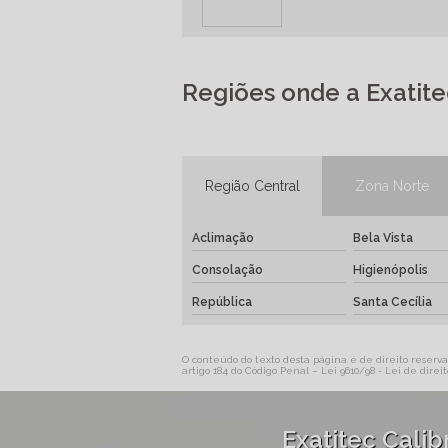
Regiões onde a Exatit
Região Central
Zona Norte
Aclimação
Bela Vista
Consolação
Higienópolis
República
Santa Cecília
O conteúdo do texto desta página é de direito reservad
artigo 184 do Código Penal –
Lei 9610/98 - Lei de direit
Exatitec Cali