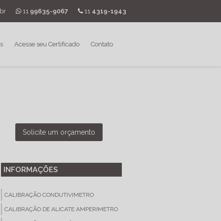
br
11
99635-9067
11
4319-1943
s
Acesse seu Certificado
Contato
Solicite um orçamento
INFORMAÇÕES
CALIBRAÇÃO CONDUTIVIMETRO
CALIBRAÇÃO DE ALICATE AMPERIMETRO