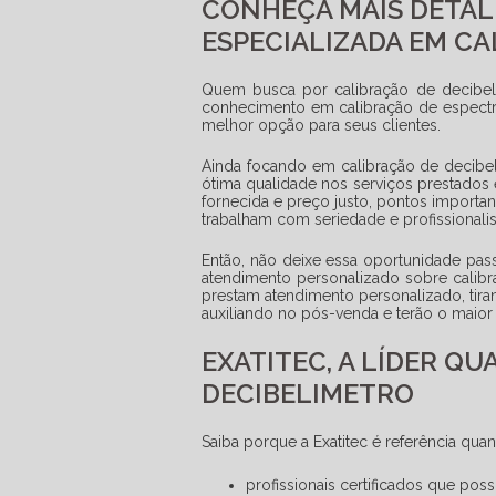
CONHEÇA MAIS DETAL
ESPECIALIZADA EM CA
Quem busca por
calibração de decibe
conhecimento em calibração de espectr
melhor opção para seus clientes.
Ainda focando em
calibração de decibe
ótima qualidade nos serviços prestados 
fornecida e preço justo, pontos importa
trabalham com seriedade e profissionali
Então, não deixe essa oportunidade pa
atendimento personalizado sobre
calib
prestam atendimento personalizado, tira
auxiliando no pós-venda e terão o maior
EXATITEC, A LÍDER Q
DECIBELIMETRO
Saiba porque a Exatitec é referência qu
profissionais certificados que p