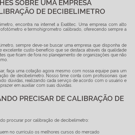
HES SOBRE UMA EMPRESA
LIBRAÇÃO DE DECIBELIMETRO
limetro
, encontra na internet a Exatitec. Uma empresa com alto
ofotômetro e termohigrometro calibrado, oferecendo sempre a
limetro
, sempre deve-se buscar uma empresa que disponha de
e excelente custo-benefício que se destaca através da qualidade
ntes que ficam de fora no planejamento de organizações que não
smo.
ssar, faça uma cotação agora mesmo com nossa equipe para um
ração de decibelimetro
. Nosso time conta com profissionais que
ndo dúvidas, realizando cada serviço de acordo com o usuário e
 prazer em auxiliar com suas dúvidas.
UANDO PRECISAR DE CALIBRAÇÃO DE
ando procurar por
calibração de decibelimetro
:
ossuem no currículo os melhores cursos do mercado