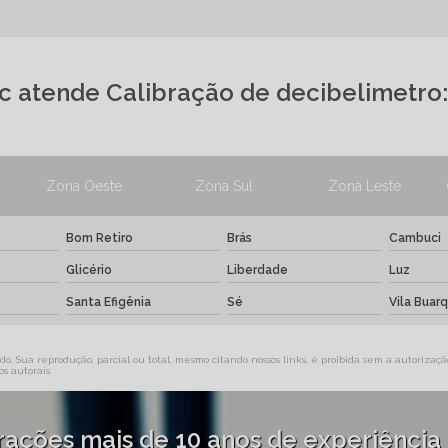
ec atende Calibração de decibelimetro:
Zona Oeste
Zona Sul
Zona Leste
Bom Retiro
Brás
Cambuci
Glicério
Liberdade
Luz
Santa Efigênia
Sé
Vila Buar
o. Sua reprodução, parcial ou total, mesmo citando nossos links, é proibida sem a autorização
os autorais
.
brações mais de 10 anos de experiência