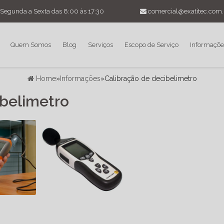
Segunda a Sexta das 8:00 às 17:30
comercial@exatitec.com.
Quem Somos
Blog
Serviços
Escopo de Serviço
Informaçõe
Home
»
Informações
»
Calibração de decibelimetro
ibelimetro