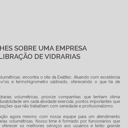
HES SOBRE UMA EMPRESA
LIBRAÇÃO DE VIDRARIAS
volumétricas
, encontra o site da Exatitec. Atuando com excelência
v/vis e termohigrometro calibrado, oferecendo o que há de
.
drarias volumétricas
, priorize companhias que tenham ótima
 durabilidade em cada atividade exercida, pontos importantes que
izações que não trabalham com seriedade e profissionalismo.
tação agora mesmo com nossa equipe para um atendimento
arias volumétricas
. Nosso time é formado por funcionários que
 oferecer os melhores serviços aos usuários e terão grande