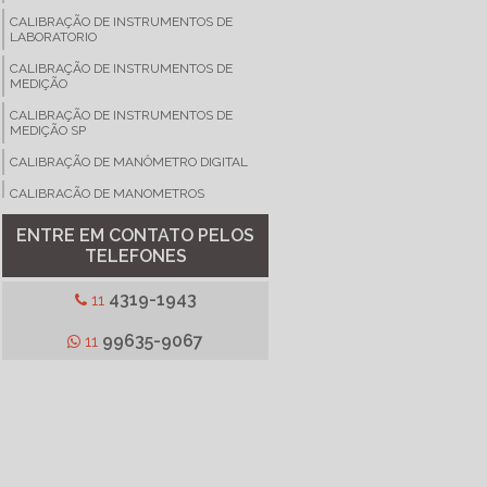
CALIBRAÇÃO DE INSTRUMENTOS DE
LABORATORIO
CALIBRAÇÃO DE INSTRUMENTOS DE
MEDIÇÃO
CALIBRAÇÃO DE INSTRUMENTOS DE
MEDIÇÃO SP
CALIBRAÇÃO DE MANÔMETRO DIGITAL
CALIBRAÇÃO DE MANOMETROS
CALIBRAÇÃO DE MEDIDORES
ENTRE EM CONTATO PELOS
TELEFONES
CALIBRAÇÃO DE MEGÔMETRO
CALIBRAÇÃO DE MICROPIPETA
4319-1943
11
CALIBRAÇÃO DE MULTIMETRO DIGITAL
99635-9067
11
CALIBRAÇÃO DE PHMETRO
CALIBRAÇÃO DE REFRATOMETRO
CALIBRAÇÃO DE TERMOANEMÔMETRO
CALIBRAÇÃO DE TERMOMETRO
CALIBRAÇÃO DE TERMOMETRO