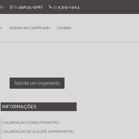
br
11
99635-9067
11
4319-1943
s
Acesse seu Certificado
Contato
Solicite um orçamento
INFORMAÇÕES
CALIBRAÇÃO CONDUTIVIMETRO
CALIBRAÇÃO DE ALICATE AMPERIMETRO