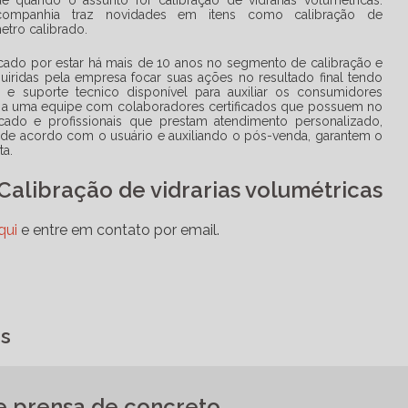
dade quando o assunto for
calibração de vidrarias volumétricas
.
mpanhia traz novidades em itens como calibração de
etro calibrado.
rcado por estar há mais de 10 anos no segmento de calibração e
dquiridas pela empresa focar suas ações no resultado final tendo
s e suporte tecnico disponível para auxiliar os consumidores
 a uma equipe com colaboradores certificados que possuem no
ado e profissionais que prestam atendimento personalizado,
o de acordo com o usuário e auxiliando o pós-venda, garantem o
ta.
Calibração de vidrarias volumétricas
qui
e entre em contato por email.
as
e prensa de concreto