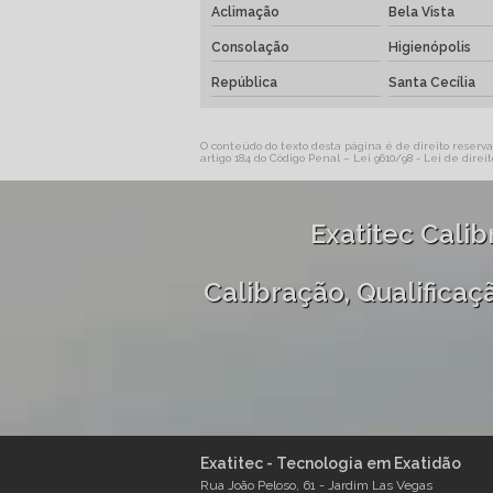
Aclimação
Bela Vista
Consolação
Higienópolis
República
Santa Cecília
O conteúdo do texto desta página é de direito reservad
artigo 184 do Código Penal –
Lei 9610/98 - Lei de direit
Exatitec Cali
Calibração, Qualifica
Exatitec - Tecnologia em Exatidão
Rua João Peloso, 61 - Jardim Las Vegas