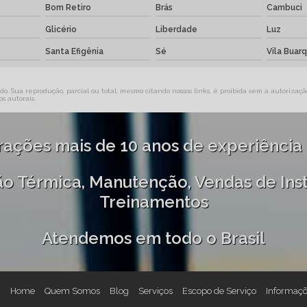
Bom Retiro
Brás
Cambuci
Glicério
Liberdade
Luz
Santa Efigênia
Sé
Vila Buar
o. Sua reprodução, parcial ou total, mesmo citando nossos links, é proibida sem a autorização
os autorais
.
brações mais de 10 anos de experiência
ção Térmica, Manutenção, Vendas de In
Treinamentos
Atendemos em todo o Brasil
Home
Quem Somos
Blog
Serviços
Escopo de Serviço
Informaç