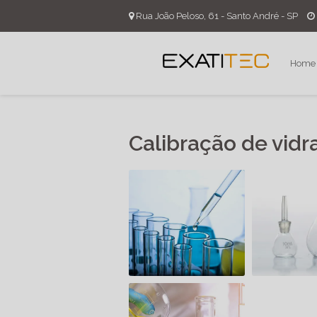
Rua João Peloso, 61 - Santo André - SP
Home
Calibração de vidr