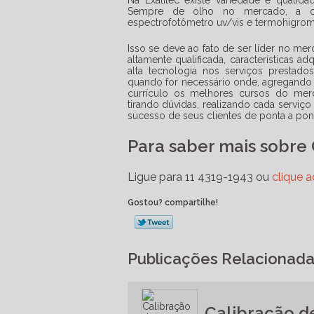
Na Exatitec existe variedade e quali
Sempre de olho no mercado, a co
espectrofotômetro uv/vis e termohigrom
Isso se deve ao fato de ser líder no me
altamente qualificada, características a
alta tecnologia nos serviços prestado
quando for necessário onde, agregando
currículo os melhores cursos do merc
tirando dúvidas, realizando cada serviç
sucesso de seus clientes de ponta a pon
Para saber mais sobre 
Ligue para
11 4319-1943
ou
clique a
Gostou? compartilhe!
Publicações Relacionad
Calibração d