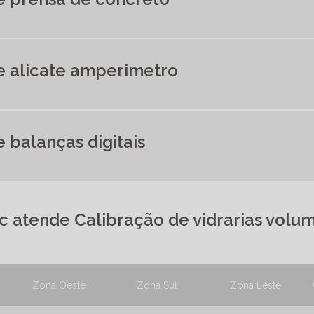
e alicate amperimetro
 balanças digitais
c atende Calibração de vidrarias volum
Zona Oeste
Zona Sul
Zona Leste