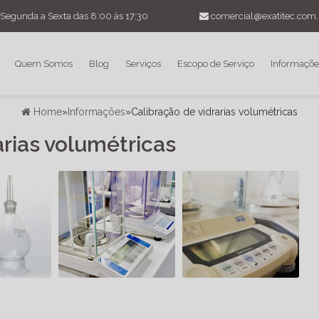
Segunda a Sexta das 8:00 às 17:30
comercial@exatitec.com.
Quem Somos
Blog
Serviços
Escopo de Serviço
Informaçõe
Home
»
Informações
»
Calibração de vidrarias volumétricas
arias volumétricas