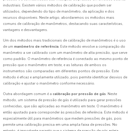
industriais. Existem vários métodos de calibração que podem ser
utilizados, dependendo do tipo de manômetro, da aplicação e dos
recursos disponíveis. Neste artigo, abordaremos os métodos mais
comuns de calibração de manômetros, destacando suas características,
vantagens e desvantagens.
Um dos métodos mais tradicionais de calibração de manômetros é o uso
de um
manômetro de referência
. Este método envolve a comparação do
manômetro a ser calibrado com um manômetro de alta precisão, que serve
como padrão. O manômetro de referência é conectado ao mesmo ponto de
pressão que o manômetro em teste, e as leituras de ambos os
instrumentos são comparadas em diferentes pontos de pressão. Este
método é eficaz e amplamente utilizado, pois permite identificar desvios de
calibração e ajustar o manômetro conforme necessário.
Outra abordagem comum é a
calibração por pressão de gás
. Neste
método, um sistema de pressão de gás é utilizado para gerar pressões
conhecidas, que são aplicadas ao manômetro em teste. O manômetro é
então ajustado para corresponder às pressões de referência. Este método é
especialmente útil para manômetros que medem pressões de gás, pois
permite uma calibração precisa em uma ampla faixa de pressões. No
entanto, é importante garantir que o sistema de pressão de gás esteja