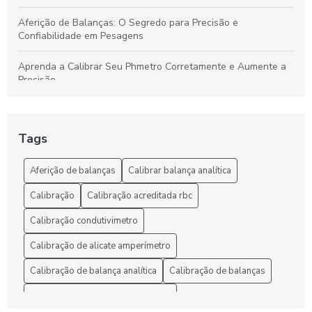
Aferição de Balanças: O Segredo para Precisão e
Confiabilidade em Pesagens
Aprenda a Calibrar Seu Phmetro Corretamente e Aumente a
Precisão
Aumente a Precisão: O Guia Definitivo para Calibração de
Balanças RBC
Tags
Balança Calibrada: Como Escolher e Manter a Precisão do
Seu Equipamento
Aferição de balanças
Calibrar balança analítica
Calibração
Calibração acreditada rbc
Balança Calibrada: Como Escolher e Manter a Precisão em
Seus Pesos
Calibração condutivimetro
Calibração Acreditada RBC: Garantia de Precisão e
Calibração de alicate amperímetro
Confiabilidade
Calibração de balança analítica
Calibração de balanças
Calibração Acreditada RBC: O Que Você Precisa Saber Para
Calibração de balanças industriais
Manter a Precisão