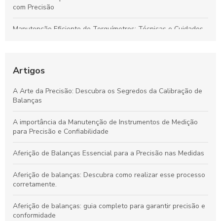
com Precisão
Manutenção Eficiente de Torquímetros: Técnicas e Cuidados
para Preservar Precisão e Vida Útil
Calibração de Instrumentos de Medição: Garantia de
Resultados Precisos e Confiáveis
Artigos
Calibração de Balanças: Garantindo Precisão e Eficiência para
A Arte da Precisão: Descubra os Segredos da Calibração de
Empresas
Balanças
Calibração de Equipamentos: Garantindo Precisão e
A importância da Manutenção de Instrumentos de Medição
Confiabilidade em Suas Operações
para Precisão e Confiabilidade
Aferição de Balanças Essencial para a Precisão nas Medidas
Aferição de balanças: Descubra como realizar esse processo
corretamente.
Aferição de balanças: guia completo para garantir precisão e
conformidade