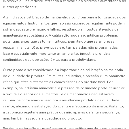
excessiva ou insuficiente, afetando a eficiência do sistema e aumentando os
custos operacionais.
Além disso, a calibração de manômetros contribui para a longevidade dos
equipamentos. Instrumentos que não são calibrados regularmente podem
sofrer desgaste prematuro e falhas, resultando em custos elevados de
manutenção e substituição. A calibração ajuda a identificar problemas
potenciais antes que se tornem críticos, permitindo que as empresas
realizem manutenções preventivas e evitem paradas não programadas.
Isso é especialmente importante em ambientes industriais, onde a
continuidade das operações é vital para a produtividade.
Outro ponto a ser considerado é a importância da calibração na melhoria
da qualidade do produto. Em muitas indústrias, a pressão é um parâmetro
crítico que afeta diretamente as características do produto final. Por
exemplo, na indústria alimentícia, a pressão de cozimento pode influenciar
a textura e o sabor dos alimentos. Se os manômetros não estiverem
calibrados corretamente, isso pode resultar em produtos de qualidade
inferior, afetando a satisfação do cliente e a reputação da marca. Portanto,
a calibração regular é uma prática que não apenas garante a segurança,
mas também assegura a qualidade do produto.
Por fim, a calibração de manômetros é uma prática que deve ser integrada à