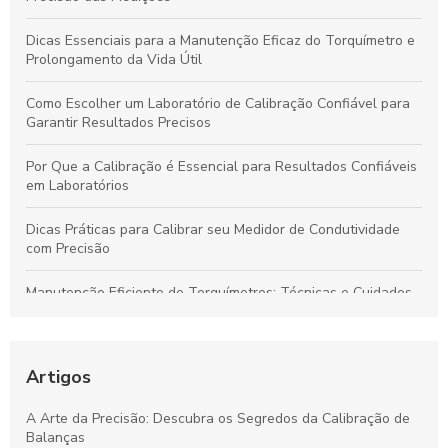
Dicas Essenciais para a Manutenção Eficaz do Torquímetro e
Prolongamento da Vida Útil
Como Escolher um Laboratório de Calibração Confiável para
Garantir Resultados Precisos
Por Que a Calibração é Essencial para Resultados Confiáveis
em Laboratórios
Dicas Práticas para Calibrar seu Medidor de Condutividade
com Precisão
Manutenção Eficiente de Torquímetros: Técnicas e Cuidados
para Preservar Precisão e Vida Útil
Calibração de Instrumentos de Medição: Garantia de
Resultados Precisos e Confiáveis
Artigos
Calibração de Balanças: Garantindo Precisão e Eficiência para
A Arte da Precisão: Descubra os Segredos da Calibração de
Empresas
Balanças