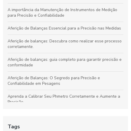
Calibração de Equipamentos: Garantindo Precisão e
A importância da Manutenção de Instrumentos de Medição
Confiabilidade em Suas Operações
para Precisão e Confiabilidade
Aferição de Balanças Essencial para a Precisão nas Medidas
Aferição de balanças: Descubra como realizar esse processo
corretamente.
Aferição de balanças: guia completo para garantir precisão e
conformidade
Aferição de Balanças: O Segredo para Precisão e
Confiabilidade em Pesagens
Aprenda a Calibrar Seu Phmetro Corretamente e Aumente a
Precisão
Aumente a Precisão: O Guia Definitivo para Calibração de
Balanças RBC
Tags